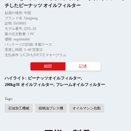
チしたピーナッツ オイルフィルター
起源の場所: 中国
ブランド名: Qingjiang
証明: ISO9001
モデル番号: QYL-24
最小注文数量: 1 PC
価格: negotiatable
パッケージの詳細: 木製ケース
受渡し時間: 5~40 営業日
支払条件: L/C,D/A,D/P,T/T,マネーグラム
細部
記述
ハイライト:
ピーナッツオイルフィルター
,
200kg/H オイルフィルター
,
フレームオイルフィルター
Tags:
石油加工機械
植物油プレス機
オイルマシン自動