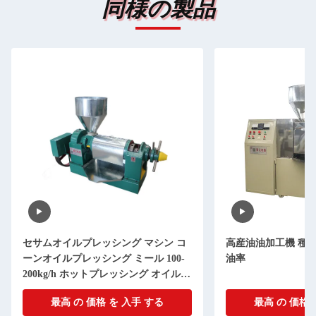
同様の製品
セサムオイルプレッシング マシン コ
高産油油加工機 種
ーンオイルプレッシング ミール 100-
油率
200kg/h ホットプレッシング オイル抽
出
最高 の 価格 を 入手 する
最高 の 価格 